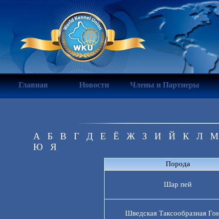
Главная
Новости
Члены и Партнеры
А
Б
В
Г
Д
Е
Ё
Ж
З
И
Й
К
Л
М
Ю
Я
Порода
Шар пей
Шведская Таксообразная Го