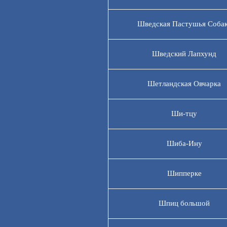
Шведская Пастушья Соба
Шведский Лапхунд
Шетландская Овчарка
Ши-тцу
Шиба-Ину
Шипперке
Шпиц большой